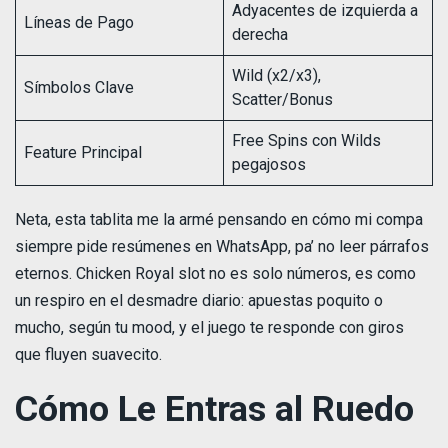
Adyacentes de izquierda a
Líneas de Pago
derecha
Wild (x2/x3),
Símbolos Clave
Scatter/Bonus
Free Spins con Wilds
Feature Principal
pegajosos
Neta, esta tablita me la armé pensando en cómo mi compa
siempre pide resúmenes en WhatsApp, pa’ no leer párrafos
eternos. Chicken Royal slot no es solo números, es como
un respiro en el desmadre diario: apuestas poquito o
mucho, según tu mood, y el juego te responde con giros
que fluyen suavecito.
Cómo Le Entras al Ruedo