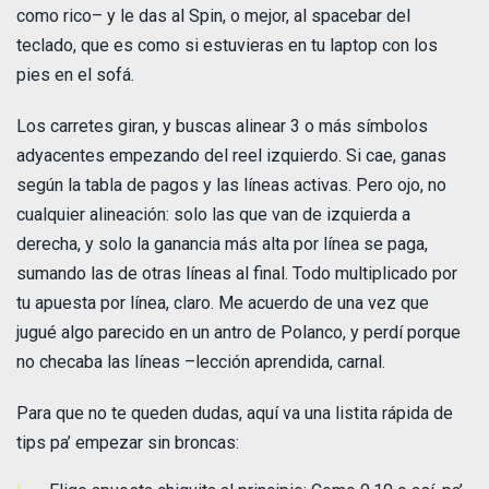
como rico– y le das al Spin, o mejor, al spacebar del
teclado, que es como si estuvieras en tu laptop con los
pies en el sofá.
Los carretes giran, y buscas alinear 3 o más símbolos
adyacentes empezando del reel izquierdo. Si cae, ganas
según la tabla de pagos y las líneas activas. Pero ojo, no
cualquier alineación: solo las que van de izquierda a
derecha, y solo la ganancia más alta por línea se paga,
sumando las de otras líneas al final. Todo multiplicado por
tu apuesta por línea, claro. Me acuerdo de una vez que
jugué algo parecido en un antro de Polanco, y perdí porque
no checaba las líneas –lección aprendida, carnal.
Para que no te queden dudas, aquí va una listita rápida de
tips pa’ empezar sin broncas: