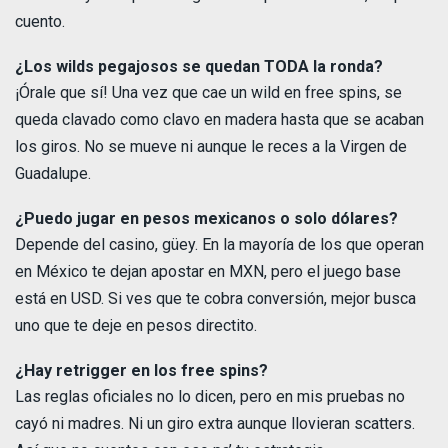
cuento.
¿Los wilds pegajosos se quedan TODA la ronda?
¡Órale que sí! Una vez que cae un wild en free spins, se
queda clavado como clavo en madera hasta que se acaban
los giros. No se mueve ni aunque le reces a la Virgen de
Guadalupe.
¿Puedo jugar en pesos mexicanos o solo dólares?
Depende del casino, güey. En la mayoría de los que operan
en México te dejan apostar en MXN, pero el juego base
está en USD. Si ves que te cobra conversión, mejor busca
uno que te deje en pesos directito.
¿Hay retrigger en los free spins?
Las reglas oficiales no lo dicen, pero en mis pruebas no
cayó ni madres. Ni un giro extra aunque llovieran scatters.