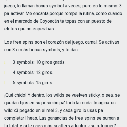
juego, lo llaman bonus symbol a veces, pero es lo mismo: 3
pa’ activar. Me encanta porque rompe la rutina, como cuando
en el mercado de Coyoacán te topas con un puesto de
elotes que no esperabas.
Los free spins son el corazón del juego, carnal. Se activan
con 3 o más bonus symbols, y te dan:
3 symbols: 10 giros gratis.
4 symbols: 12 giros.
5 symbols: 15 giros.
¡Qué chido! Y dentro, los wilds se vuelven sticky, o sea, se
quedan fijos en su posición pa’ toda la ronda. Imagina: un
wild x3 pegado en el reel 3, y cada giro lo usas pa’
completar líneas. Las ganancias de free spins se suman a
tu total, y si te caes más scatters adentro, ¿se retrigger?