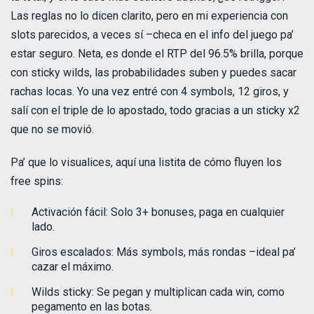
Las reglas no lo dicen clarito, pero en mi experiencia con
slots parecidos, a veces sí –checa en el info del juego pa’
estar seguro. Neta, es donde el RTP del 96.5% brilla, porque
con sticky wilds, las probabilidades suben y puedes sacar
rachas locas. Yo una vez entré con 4 symbols, 12 giros, y
salí con el triple de lo apostado, todo gracias a un sticky x2
que no se movió.
Pa’ que lo visualices, aquí una listita de cómo fluyen los
free spins:
Activación fácil: Solo 3+ bonuses, paga en cualquier
lado.
Giros escalados: Más symbols, más rondas –ideal pa’
cazar el máximo.
Wilds sticky: Se pegan y multiplican cada win, como
pegamento en las botas.